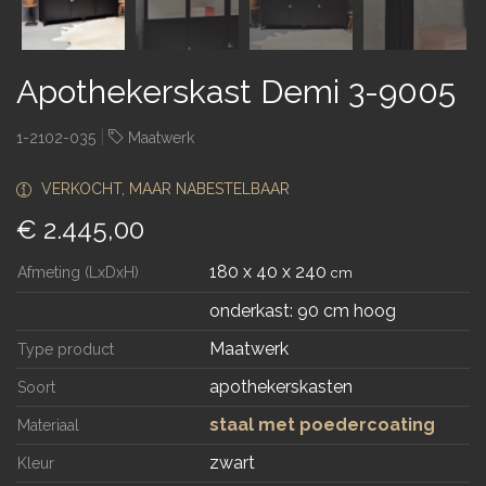
Apothekerskast Demi 3-9005
|
1-2102-035
Maatwerk
VERKOCHT, MAAR NABESTELBAAR
€ 2.445,00
180 x 40 x 240
Afmeting (LxDxH)
cm
onderkast: 90 cm hoog
Maatwerk
Type product
apothekerskasten
Soort
staal met poedercoating
Materiaal
zwart
Kleur