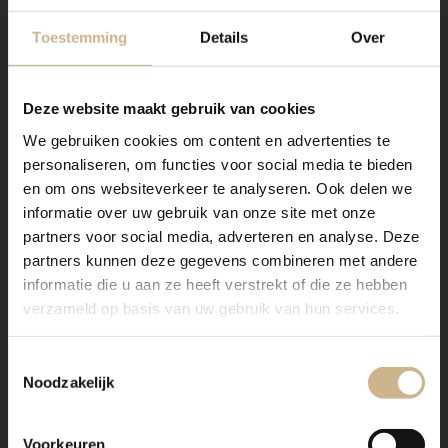
Maatwerk staal
Toestemming
Details
Over
Deze website maakt gebruik van cookies
We gebruiken cookies om content en advertenties te
personaliseren, om functies voor social media te bieden
en om ons websiteverkeer te analyseren. Ook delen we
informatie over uw gebruik van onze site met onze
Onze stalen apothekerskasten zijn het visitekaartje van
partners voor social media, adverteren en analyse. Deze
Old BASICS! Dit meubel is handgemaakt en kan in
partners kunnen deze gegevens combineren met andere
vrijwel elke gewenste maat, indeling en RAL-kleur
informatie die u aan ze heeft verstrekt of die ze hebben
worden nabesteld.
verzameld op basis van uw gebruik van hun services.
Ons maatwerk van staal met een RAL kleur, is
voorzien van een poedercoating
. Dit geeft een
Toestemmingsselectie
strakke afwerking en brengt een zeer duurzame,
Noodzakelijk
bestendige deklaag aan het meubel!
Benieuwd geworden? Kom eens langs, of neem
Voorkeuren