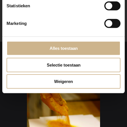
contact met ons op. Wij maken graag vrijblijvend een
Statistieken
offerte voor het meubel van je voorkeur!
Marketing
Alles toestaan
Laat je
INSPIREREN
Selectie toestaan
Weigeren