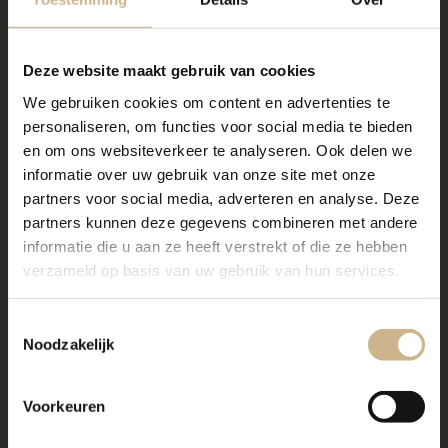
Maatwerk staal
Deze website maakt gebruik van cookies
We gebruiken cookies om content en advertenties te
personaliseren, om functies voor social media te bieden
en om ons websiteverkeer te analyseren. Ook delen we
informatie over uw gebruik van onze site met onze
partners voor social media, adverteren en analyse. Deze
partners kunnen deze gegevens combineren met andere
Onze stalen apothekerskasten zijn het visitekaartje van
informatie die u aan ze heeft verstrekt of die ze hebben
Old BASICS! Dit meubel is handgemaakt en kan in
vrijwel elke gewenste maat, indeling en RAL-kleur
verzameld op basis van uw gebruik van hun services.
worden nabesteld.
Toestemmingsselectie
Ons maatwerk van staal met een RAL kleur, is
Noodzakelijk
voorzien van een poedercoating
. Dit geeft een
strakke afwerking en brengt een zeer duurzame,
bestendige deklaag aan het meubel!
Voorkeuren
Benieuwd geworden? Kom eens langs, of neem