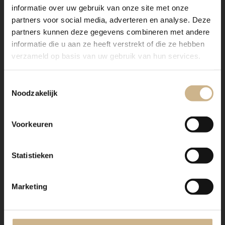
informatie over uw gebruik van onze site met onze
partners voor social media, adverteren en analyse. Deze
partners kunnen deze gegevens combineren met andere
Maatwerk staal
informatie die u aan ze heeft verstrekt of die ze hebben
verzameld op basis van uw gebruik van hun services.
Toestemmingsselectie
Noodzakelijk
Voorkeuren
Onze stalen apothekerskasten zijn het visitekaartje van
Old BASICS! Dit meubel is handgemaakt en kan in
vrijwel elke gewenste maat, indeling en RAL-kleur
Statistieken
worden nabesteld.
Ons maatwerk van staal met een RAL kleur, is
Marketing
voorzien van een poedercoating
. Dit geeft een
strakke afwerking en brengt een zeer duurzame,
bestendige deklaag aan het meubel!