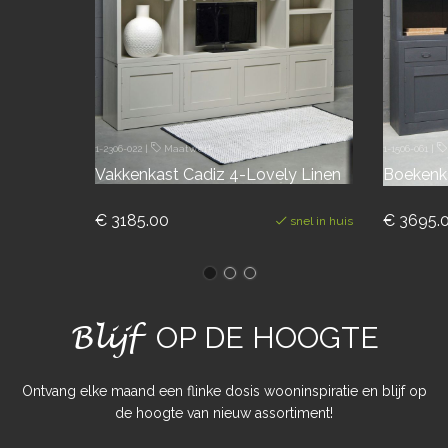
1-2306-022
|
Maatwerk
1-1506-061
|
Vakkenkast Cadiz 4-Lovely Linen
Boekenka
€ 3185.00
€ 3695.
snel in huis
Blijf
OP DE HOOGTE
Ontvang elke maand een flinke dosis wooninspiratie en blijf op
de hoogte van nieuw assortiment!