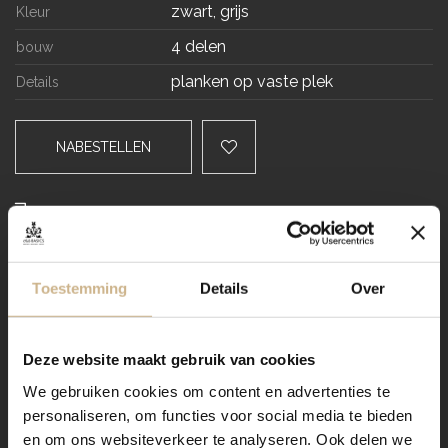
zwart, grijs
Kleur
4 delen
bouw
planken op vaste plek
Details
NABESTELLEN
Levertijd
VRAAG STELLEN / OFFERTE OP MAAT AANVRAGEN
Toestemming
Details
Over
Dit meubel aanpassen naar
jouw wensen? Zo werkt het:
Deze website maakt gebruik van cookies
We gebruiken cookies om content en advertenties te
personaliseren, om functies voor social media te bieden
Verzending
en om ons websiteverkeer te analyseren. Ook delen we