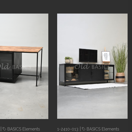
|
|
BASICS Elements
1-2410-013
BASICS Elements