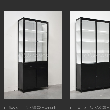
|
|
1-2605-003
BASICS Elements
1-2510-001
BASICS E