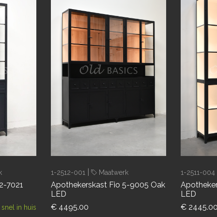
|
k
1-2512-001
Maatwerk
1-2511-004
 2-7021
Apothekerskast Fio 5-9005 Oak
Apotheker
LED
LED
€ 4495.00
€ 2445.0
snel in huis