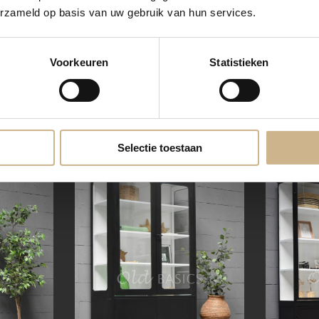
erzameld op basis van uw gebruik van hun services.
|
k
1-2405-005
BASICS Elements
1-2405-00
Voorkeuren
Statistieken
 4-7021
Apothekerskast Irvin NB
Apotheker
NB
€ 679.00
€ 1395.00
snel in huis
Selectie toestaan