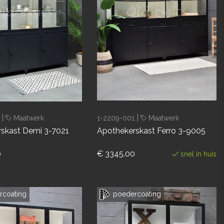
|
|
Maatwerk
1-2209-001
Maatwerk
skast Demi 3-7021
Apothekerskast Ferro 3-9005
0
€ 3345.00
snel in huis
coating
poedercoating