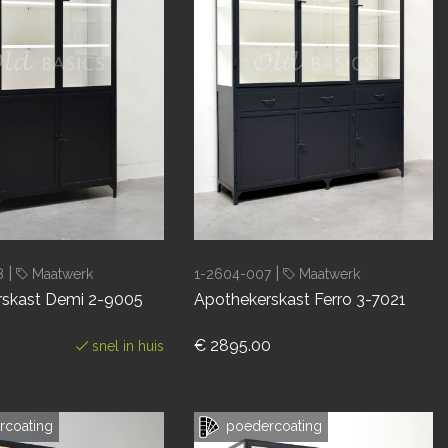
|
|
8
Maatwerk
1-2604-007
Maatwerk
rskast Demi 2-9005
Apothekerskast Ferro 3-7021
€ 2895.00
snel in huis
coating
poedercoating