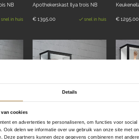
rois NB
Apothekerskast Ilya trois NB
Keukeneila
€ 1395.00
€ 1295.00
snel in huis
snel in huis
Details
 van cookies
ent en advertenties te personaliseren, om functies voor social
. Ook delen we informatie over uw gebruik van onze site met on
e. Deze partners kunnen deze gegevens combineren met andere i