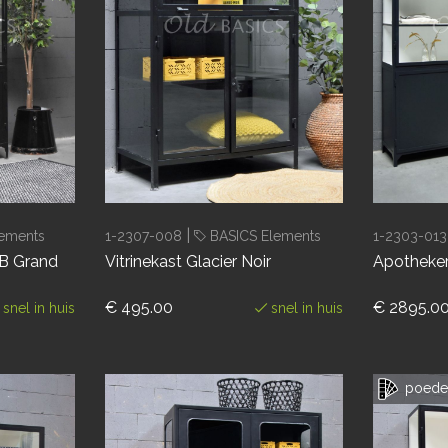
|
ements
1-2307-008
BASICS Elements
1-2303-013
NB Grand
Vitrinekast Glacier Noir
Apotheker
€ 495.00
€ 2895.0
snel in huis
snel in huis
poeder