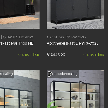
|
|
1
BASICS Elements
1-2401-022
Maatwerk
skast Ivar Trois NB
Apothekerskast Demi 3-7021
€ 2445.00
snel in huis
snel in huis
coating
poedercoating