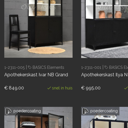
|
|
1-2311-005
BASICS Elements
1-2311-001
BASICS El
Apothekerskast Ivar NB Grand
Apothekerskast Ilya 
€ 849.00
€ 995.00
snel in huis
poedercoating
poedercoating