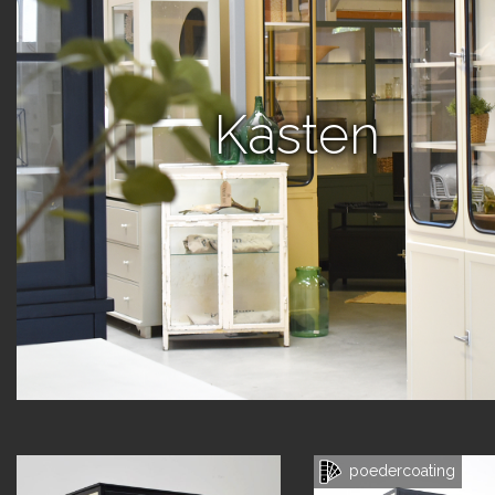
Kasten
poedercoating