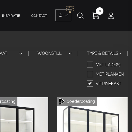
0
INSPIRATIE
CONTACT
AAT
WOONSTIJL
TYPE & DETAILS
MET LADE(S)
MET PLANKEN
VITRINEKAST
coating
poedercoating