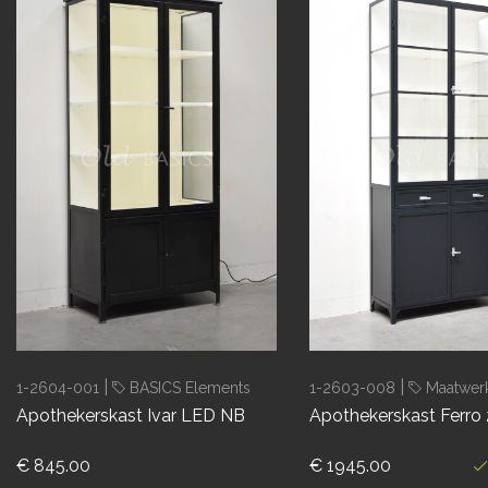
|
|
1-2604-001
BASICS Elements
1-2603-008
Maatwer
Apothekerskast Ivar LED NB
Apothekerskast Ferro
€ 845.00
€ 1945.00