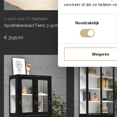
verstrekt of die ze hebben v
Toestemmingsselectie
|
|
1-2406-004
Maatwerk
1-2406-002
Maatwer
Noodzakelijk
Apothekerskast Ferro 3-9005
Apothekerskast Ferro
Oak
€ 3195.00
€ 4145.00
Weigeren