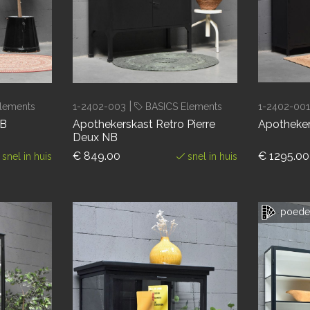
|
lements
1-2402-003
BASICS Elements
1-2402-00
NB
Apothekerskast Retro Pierre
Apotheker
Deux NB
€ 849.00
€ 1295.00
snel in huis
snel in huis
poeder