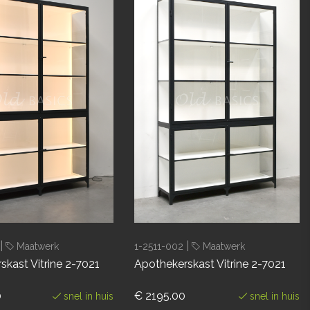
|
|
Maatwerk
1-2511-002
Maatwerk
skast Vitrine 2-7021
Apothekerskast Vitrine 2-7021
0
€ 2195.00
snel in huis
snel in huis