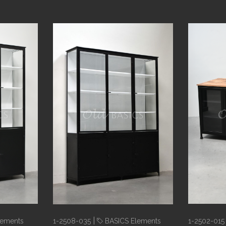
|
lements
1-2508-035
BASICS Elements
1-2502-015