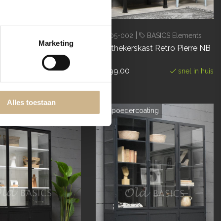
|
|
4
BASICS Elements
1-2405-002
BASICS Elements
Marketing
skast Ivar Trois Grand
Apothekerskast Retro Pierre NB
€ 699.00
snel in huis
snel in huis
Alles toestaan
poedercoating