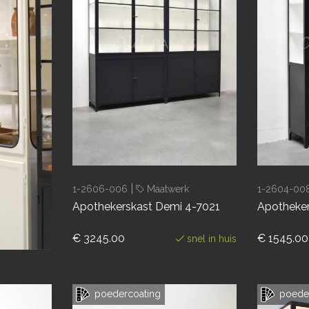
|
1-2606-006
Maatwerk
1-2604-00
Apothekerskast Demi 4-7021
Apotheke
€ 3245.00
€ 1545.00
snel in huis
poedercoating
poeder