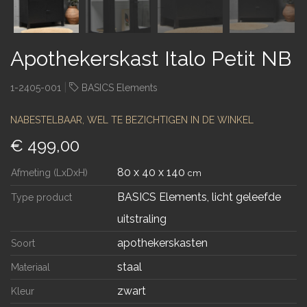
Apothekerskast Italo Petit NB
|
1-2405-001
BASICS Elements
NABESTELBAAR, WEL TE BEZICHTIGEN IN DE WINKEL
€ 499,00
80 x 40 x 140
Afmeting (LxDxH)
cm
BASICS Elements, licht geleefde
Type product
uitstraling
apothekerskasten
Soort
staal
Materiaal
zwart
Kleur