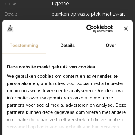
1 geheel
bouw
planken op vaste plek, met zwart
Details
rubberen rand
IK HEB INTERESSE IN DIT PRODUCT
Toestemming
Details
Over
Deze website maakt gebruik van cookies
IK HEB EEN VRAAG
We gebruiken cookies om content en advertenties te
personaliseren, om functies voor social media te bieden
Verzending
en om ons websiteverkeer te analyseren. Ook delen we
informatie over uw gebruik van onze site met onze
partners voor social media, adverteren en analyse. Deze
partners kunnen deze gegevens combineren met andere
BASICS Elements
informatie die u aan ze heeft verstrekt of die ze hebben
verzameld op basis van uw gebruik van hun services.
Dit exemplaar komt uit onze huiscollectie BASICS