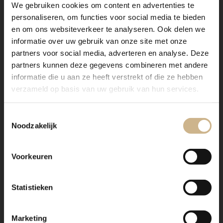
Dit meubel aanpassen naar
We gebruiken cookies om content en advertenties te
personaliseren, om functies voor social media te bieden
jouw wensen? Zo werkt het:
en om ons websiteverkeer te analyseren. Ook delen we
informatie over uw gebruik van onze site met onze
partners voor social media, adverteren en analyse. Deze
Verzending
partners kunnen deze gegevens combineren met andere
informatie die u aan ze heeft verstrekt of die ze hebben
verzameld op basis van uw gebruik van hun services.
Maatwerk staal
Toestemmingsselectie
Noodzakelijk
Voorkeuren
Statistieken
Onze stalen apothekerskasten zijn het visitekaartje van
Old BASICS! Dit meubel is handgemaakt en kan in
vrijwel elke gewenste maat, indeling en RAL-kleur
Marketing