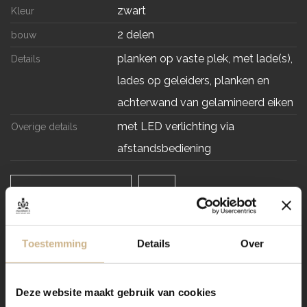
zwart
Kleur
2 delen
bouw
planken op vaste plek, met lade(s),
Details
lades op geleiders, planken en
achterwand van gelamineerd eiken
met LED verlichting via
Overige details
afstandsbediening
NABESTELLEN
Levertijd
Toestemming
Details
Over
VRAAG STELLEN / OFFERTE OP MAAT AANVRAGEN
Deze website maakt gebruik van cookies