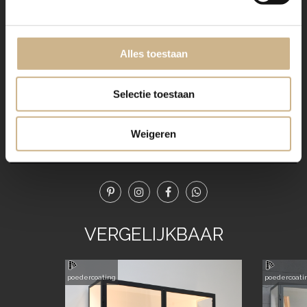
worden nabesteld.
Ons maatwerk van staal met een RAL kleur, is
voorzien van een poedercoating
. Dit geeft een
Alles toestaan
strakke afwerking en brengt een zeer duurzame,
bestendige deklaag aan het meubel!
Selectie toestaan
Benieuwd geworden? Kom eens langs, of neem
contact met ons op. Wij maken graag vrijblijvend een
Weigeren
offerte voor het meubel van je voorkeur!
VERGELIJKBAAR
poedercoating
poedercoati