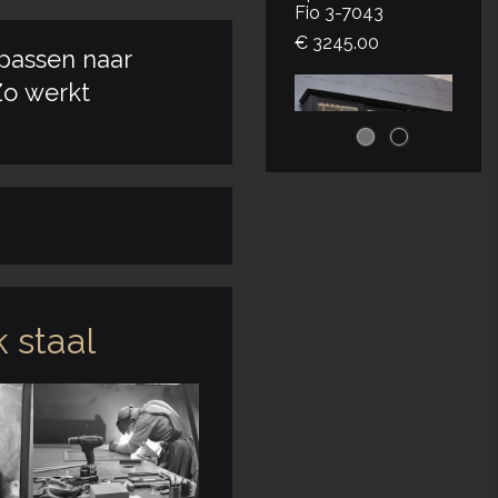
Fio 3-7043
€ 3245.00
passen naar
o werkt
 staal
|
1-1508-001
Maatwerk
Universiteitskast 3-
9005
€ 3595.00