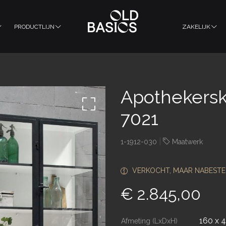
PRODUCTLIJN
ZAKELIJK
Apothekerska
7021
|
1-1912-030
Maatwerk
VERKOCHT, MAAR NABESTE
€ 2.845,00
160 x 
Afmeting (LxDxH)