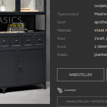
onderk
Maatw
Type product
apothe
Soort
staal
Materiaal
zwart, g
Kleur
2 dele
bouw
planke
Details
NABESTELLEN
Levertijd
VRAAG STELLEN / OFFERTE 