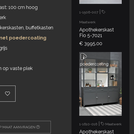
ast: 100 cm hoog
|
1-1506-007
erk
Maatwerk
kerskasten, buffetkasten
Apothekerskast
Fio 5-7021
 met poedercoating
€ 3995.00
rijs
n
poedercoating
n op vaste plek
|
1-1610-016
Maatwerk
OP MAAT AANVRAGEN
Apothekerskast