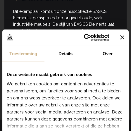
Dit exemplaar komt uit onze huiscollectie BASICS
Elements, geïnspireerd op origineel oude, vaak
industriële meubels. De stijl van BASICS Elements laat
zich het beste omschrijven als eigentijds en trendy,
met een vintage look en feel. Deze producten zijn
(anders dan ons maatwerk) in vaste maten en kleuren te
verkrijgen. In onze
webshop
vind je alle opties.
Toestemming
Details
Over
Is het item niet op voorraad? Geen zorgen! Wij
brengen je graag op de hoogte als het weer binnen is!
Deze website maakt gebruik van cookies
Wil je een meubel qua maat, indeling en kleur naar
We gebruiken cookies om content en advertenties te
wens samenstellen? Klik
hier
voor meer informatie.
personaliseren, om functies voor social media te bieden
en om ons websiteverkeer te analyseren. Ook delen we
informatie over uw gebruik van onze site met onze
partners voor social media, adverteren en analyse. Deze
partners kunnen deze gegevens combineren met andere
informatie die u aan ze heeft verstrekt of die ze hebben