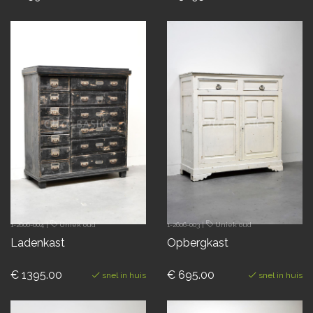
1-2606-004
|
Uniek oud
1-2606-003
|
Uniek oud
Ladenkast
Opbergkast
€ 1395.00
€ 695.00
snel in huis
snel in huis