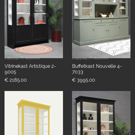
1-1603-032
|
Maatwerk
1-2404-009
|
Maatwerk
Vitrinekast Artistique 2-
Buffetkast Nouvelle 4-
9005
7033
€ 2185.00
€ 3995.00