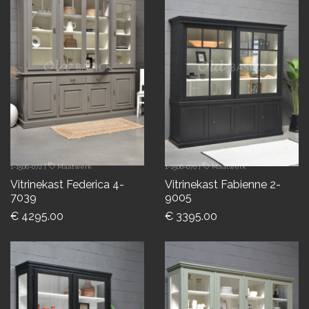
1-1506-072
|
Maatwerk
1-1506-070
|
Maatwerk
Vitrinekast Federica 4-
Vitrinekast Fabienne 2-
7039
9005
€ 4295.00
€ 3395.00