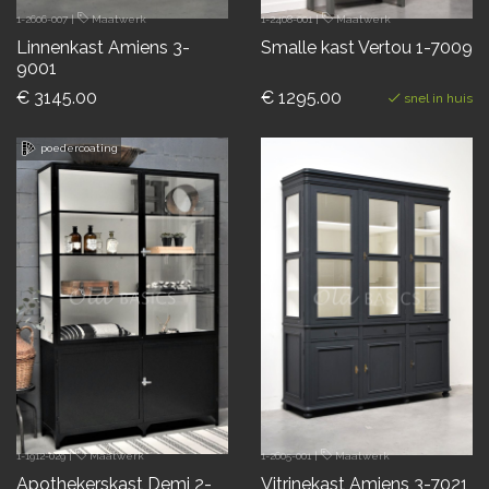
1-2606-007
|
Maatwerk
1-2408-001
|
Maatwerk
Linnenkast Amiens 3-
Smalle kast Vertou 1-7009
9001
€ 3145.00
€ 1295.00
snel in huis
poedercoating
1-1912-029
|
Maatwerk
1-2605-001
|
Maatwerk
Apothekerskast Demi 2-
Vitrinekast Amiens 3-7021