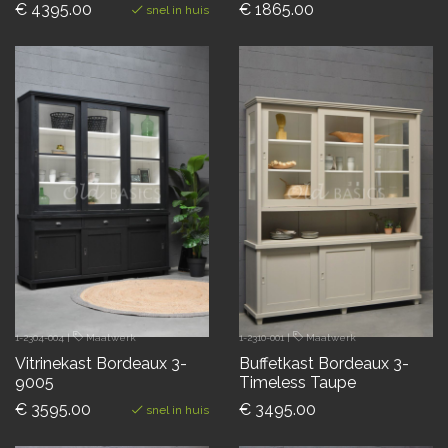
€ 4395.00
€ 1865.00
snel in huis
1-2304-004
|
Maatwerk
1-2310-001
|
Maatwerk
Vitrinekast Bordeaux 3-
Buffetkast Bordeaux 3-
9005
Timeless Taupe
€ 3595.00
€ 3495.00
snel in huis