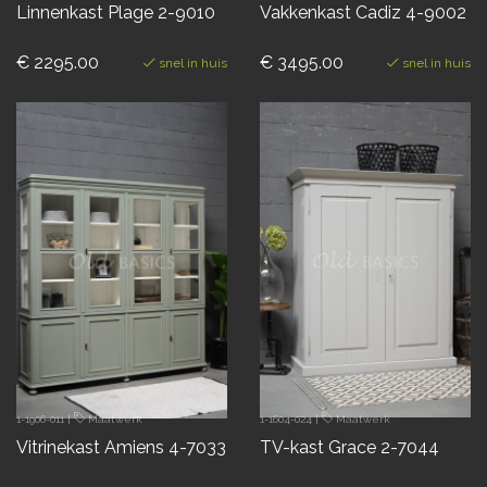
Linnenkast Plage 2-9010
Vakkenkast Cadiz 4-9002
€ 2295.00
€ 3495.00
snel in huis
snel in huis
1-1906-011
|
Maatwerk
1-1604-024
|
Maatwerk
Vitrinekast Amiens 4-7033
TV-kast Grace 2-7044