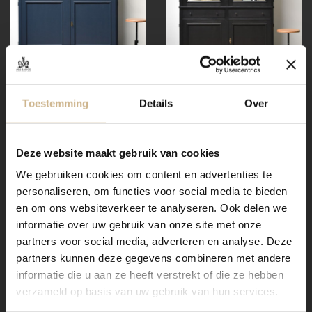
1-2408-002
|
Maatwerk
1-1506-066
|
Maatwerk
Toestemming
Details
Over
Vitrinekast Amiens 2-
Vitrinekast Amiens 2-
5008
9005
€ 2965.00
€ 3185.00
snel in huis
snel in huis
Deze website maakt gebruik van cookies
We gebruiken cookies om content en advertenties te
personaliseren, om functies voor social media te bieden
en om ons websiteverkeer te analyseren. Ook delen we
informatie over uw gebruik van onze site met onze
partners voor social media, adverteren en analyse. Deze
partners kunnen deze gegevens combineren met andere
informatie die u aan ze heeft verstrekt of die ze hebben
verzameld op basis van uw gebruik van hun services.