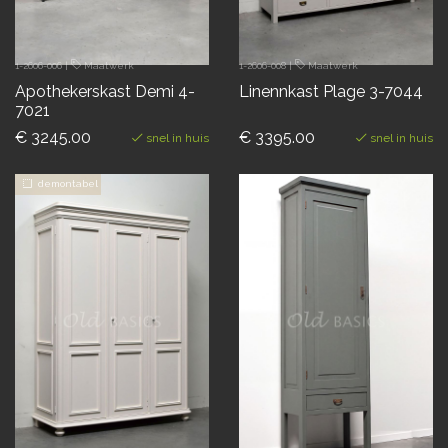
1-2606-006
|
Maatwerk
1-2606-008
|
Maatwerk
Apothekerskast Demi 4-
Linennkast Plage 3-7044
7021
€ 3245.00
€ 3395.00
snel in huis
snel in huis
demontabel