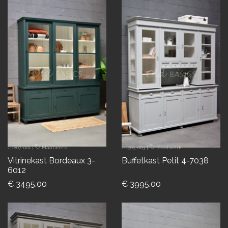
1-1807-001
|
Maatwerk
1-1505-003
|
Maatwerk
Vitrinekast Bordeaux 3-
Buffetkast Petit 4-7038
6012
€ 3495.00
€ 3995.00