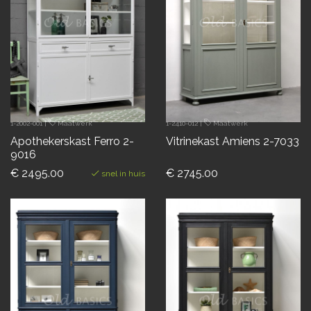
1-2002-001
|
Maatwerk
1-2410-012
|
Maatwerk
Apothekerskast Ferro 2-
Vitrinekast Amiens 2-7033
9016
€ 2495.00
€ 2745.00
snel in huis