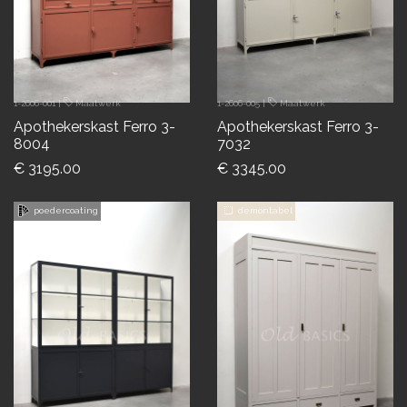
1-2606-001
|
Maatwerk
1-2606-005
|
Maatwerk
Apothekerskast Ferro 3-
Apothekerskast Ferro 3-
8004
7032
€ 3195.00
€ 3345.00
poedercoating
demontabel