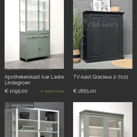
1-2604-002
|
BASICS Elements
1-1703-005
|
Maatwerk
Apothekerskast Ivar Ladre
TV-kast Gracieux 2-7021
Lindegroen
€ 1095.00
€ 1865.00
snel in huis
poedercoating