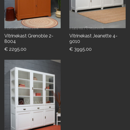
1-2203-016
|
Maatwerk
1-2404-011
|
Maatwerk
Vitrinekast Grenoble 2-
Vitrinekast Jeanette 4-
8004
9010
€ 2295.00
€ 3995.00