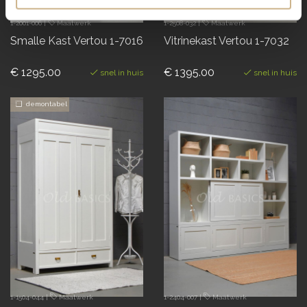
1-2001-006
|
Maatwerk
1-2508-032
|
Maatwerk
Smalle Kast Vertou 1-7016
Vitrinekast Vertou 1-7032
€ 1295.00
€ 1395.00
snel in huis
snel in huis
demontabel
1-1504-044
|
Maatwerk
1-2404-007
|
Maatwerk