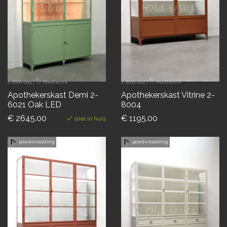
1-2606-009
|
Maatwerk
1-2606-002
|
Maatwerk
Apothekerskast Demi 2-
Apothekerskast Vitrine 2-
6021 Oak LED
8004
€ 2645.00
€ 1195.00
snel in huis
poedercoating
poedercoating