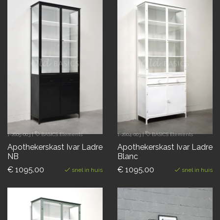
1-2605-003
|
BASICS Elements
1-2604-003
|
BASICS Elements
Apothekerskast Ivar Ladre
Apothekerskast Ivar Ladre
NB
Blanc
€ 1095.00
€ 1095.00
snel in huis
snel in huis