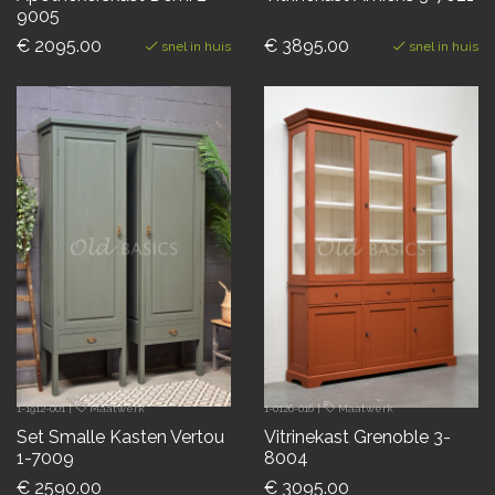
9005
€ 2095.00
€ 3895.00
snel in huis
snel in huis
1-1912-001
|
Maatwerk
1-0126-016
|
Maatwerk
Set Smalle Kasten Vertou
Vitrinekast Grenoble 3-
1-7009
8004
€ 2590.00
€ 3095.00