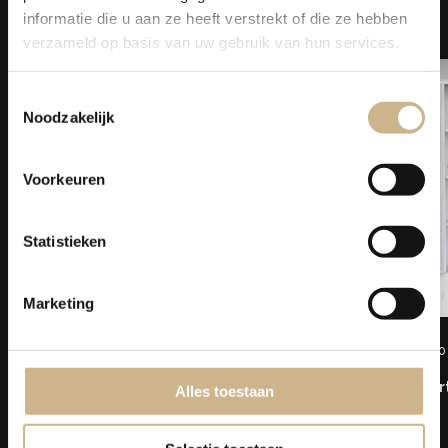
Laat je
INSPIREREN
informatie die u aan ze heeft verstrekt of die ze hebben
verzameld op basis van uw gebruik van hun services.
Toestemmingsselectie
Noodzakelijk
Voorkeuren
Statistieken
Marketing
2022-03
Binnenkijken
2021-10
Bekijk Artikel
Bekijk Ar
Alles toestaan