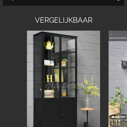
VERGELIJKBAAR
poedercoati