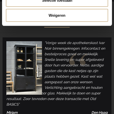
Selectie toestaan
REVIEWS
Weigeren
VAN ONZE KLANTEN
“Vorige week de apothekerskast Ivar
Noir binnengekregen. Infocontact en
bestelproces goed en makkelijk.
Snelle levering en super afgeleverd
door hun vervoerder. Nette, aardige
gasten die de kast netjes op zijn
plaats hebben gezet. Kast wel wat
aangepast aan onze wensen.
Verlichting aangebracht en houten
planken verwisseld voor glas. Makkelijk te doen en super
resultaat. Zeer tevreden over deze transactie met Old
BASICS”
Mirjam
Den Haag