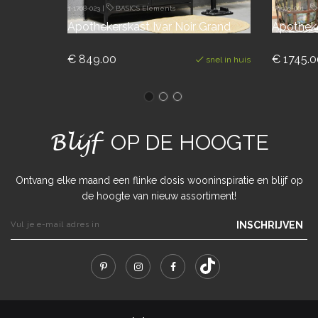
1-1708-023
|
BASICS Elements
1-1503-001
|
Apothekerskast Ivar Noir Grand
Apothek
€ 849.00
€ 1745.0
snel in huis
Blijf
OP DE HOOGTE
Ontvang elke maand een flinke dosis wooninspiratie en blijf op
de hoogte van nieuw assortiment!
INSCHRIJVEN