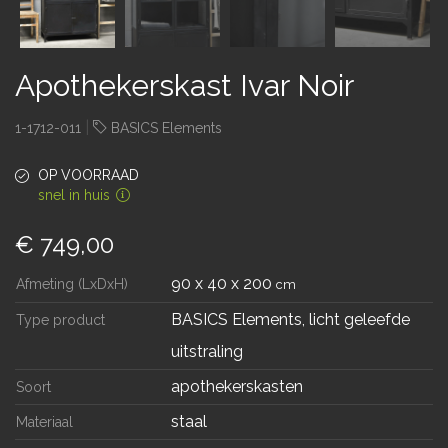
Apothekerskast Ivar Noir
|
1-1712-011
BASICS Elements
OP VOORRAAD
snel in huis
€ 749,00
90 x 40 x 200
Afmeting (LxDxH)
cm
BASICS Elements, licht geleefde
Type product
uitstraling
apothekerskasten
Soort
staal
Materiaal