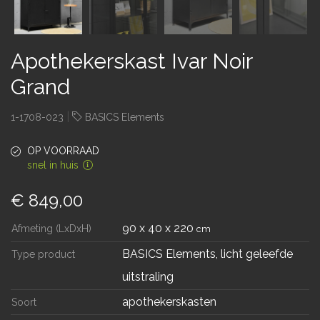
Apothekerskast Ivar Noir
Grand
|
1-1708-023
BASICS Elements
OP VOORRAAD
snel in huis
€ 849,00
90 x 40 x 220
Afmeting (LxDxH)
cm
BASICS Elements, licht geleefde
Type product
uitstraling
apothekerskasten
Soort