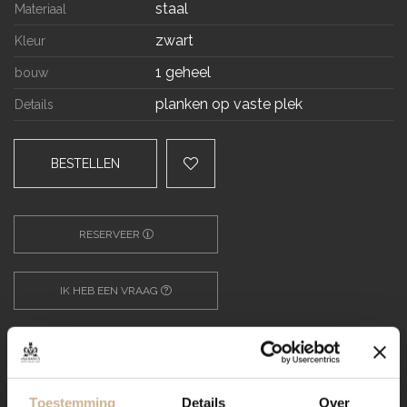
staal
Materiaal
zwart
Kleur
1 geheel
bouw
planken op vaste plek
Details
BESTELLEN
RESERVEER
IK HEB EEN VRAAG
Verzending
Toestemming
Details
Over