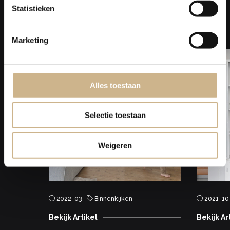
Statistieken
Laat je
INSPIREREN
Marketing
Alles toestaan
Selectie toestaan
Weigeren
2022-03
Binnenkijken
2021-10
Bekijk Artikel
Bekijk Ar