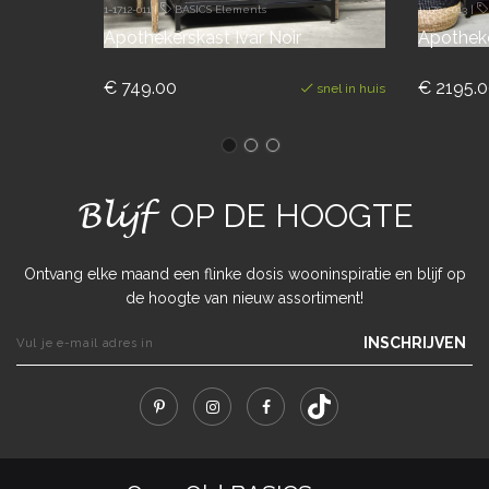
1-1712-011
|
BASICS Elements
1-1703-013
|
Apothekerskast Ivar Noir
Apothek
€ 749.00
€ 2195.
snel in huis
Blijf
OP DE HOOGTE
Ontvang elke maand een flinke dosis wooninspiratie en blijf op
de hoogte van nieuw assortiment!
INSCHRIJVEN