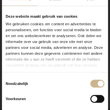
BASICS Elements
Deze website maakt gebruik van cookies
Dit exemplaar komt uit onze huiscollectie BASICS
We gebruiken cookies om content en advertenties te
Elements, geïnspireerd op origineel oude, vaak
industriële meubels. De stijl van BASICS Elements laat
personaliseren, om functies voor social media te bieden
zich het beste omschrijven als eigentijds en trendy,
en om ons websiteverkeer te analyseren. Ook delen we
met een vintage look en feel. Deze producten zijn
informatie over uw gebruik van onze site met onze
(anders dan ons maatwerk) in vaste maten en kleuren te
partners voor social media, adverteren en analyse. Deze
verkrijgen. In onze
webshop
vind je alle opties.
partners kunnen deze gegevens combineren met andere
informatie die u aan ze heeft verstrekt of die ze hebben
Is het item niet op voorraad? Geen zorgen! Wij
verzameld op basis van uw gebruik van hun services.
brengen je graag op de hoogte als het weer binnen is!
Wil je een meubel qua maat, indeling en kleur naar
Toestemmingsselectie
wens samenstellen? Klik
hier
voor meer informatie.
Noodzakelijk
Voorkeuren