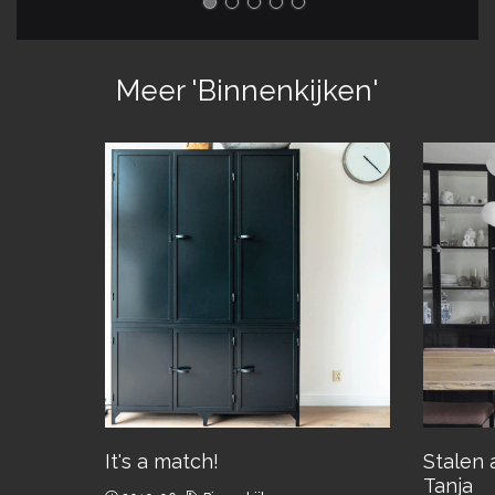
Meer 'Binnenkijken'
It's a match!
Stalen 
Tanja