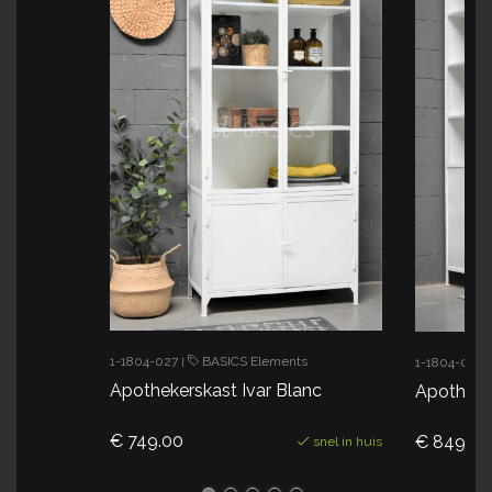
1-1804-027
BASICS Elements
1-1804-028
|
Apothekerskast Ivar Blanc
Apotheke
€ 749.00
€ 849.00
snel in huis