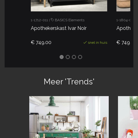
1-1804-027
1-1712-011
BASICS Elements
|
Apotheker
Apothekerskast Ivar Noir
€ 749.00
€ 749.00
snel in huis
Meer 'Trends'