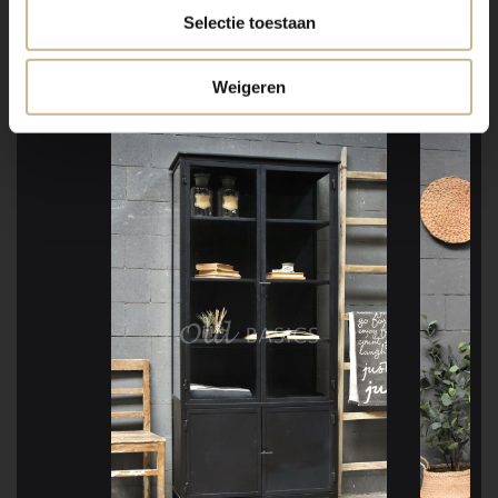
Selectie toestaan
IN DEZE BLOG
GESPOT!
Weigeren