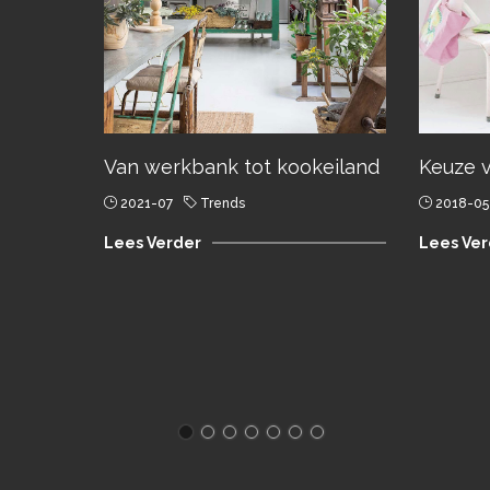
Van werkbank tot kookeiland
Keuze v
2021-07
Trends
2018-05
Lees Verder
Lees Ver