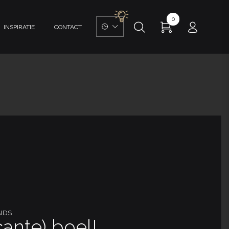
0
INSPIRATIE
CONTACT
NDS
ante) boel!