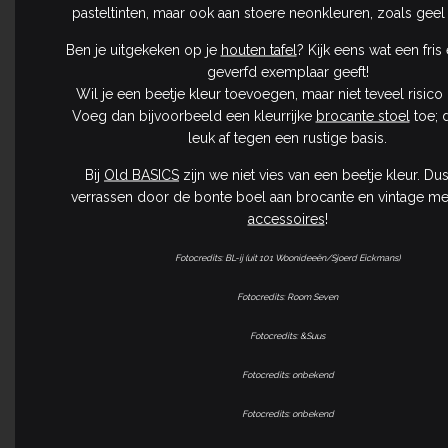
pasteltinten, maar ook aan stoere neonkleuren, zoals geel
Ben je uitgekeken op je
houten tafel
? Kijk eens wat een fris
geverfd exemplaar geeft!
Wil je een beetje kleur toevoegen, maar niet teveel risic
Voeg dan bijvoorbeeld een kleurrijke
brocante stoel
toe; d
leuk af tegen een rustige basis.
Bij
Old BASICS
zijn we niet vies van een beetje kleur. Dus 
verrassen door de bonte boel aan brocante en vintage m
accessoires
!
Fotocredits: BL-ij (uit 101 Woonideeën/Sjoerd Eickmans)
Fotocredits: Room Seven
Fotocredits: &Suus
Fotocredits: onbekend
Fotocredits: onbekend