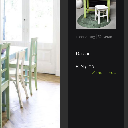
|
2-2204-005
Uniek
oud
Bureau
€ 219.00
snel in huis