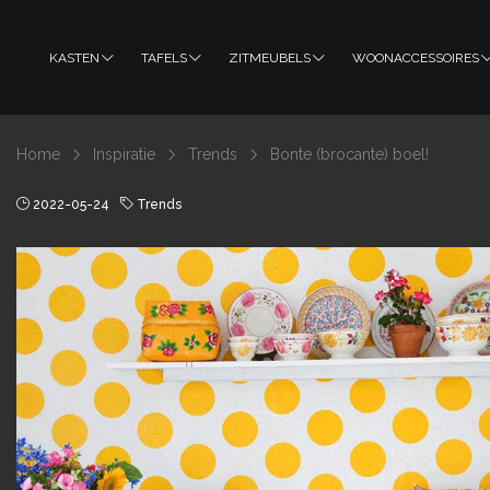
KASTEN
TAFELS
ZITMEUBELS
WOONACCESSOIRES
Home
Inspiratie
Trends
Bonte (brocante) boel!
2022-05-24
Trends