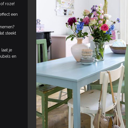
 of roze!
 effect een
o nemen?
at steekt
laat je
eubels en