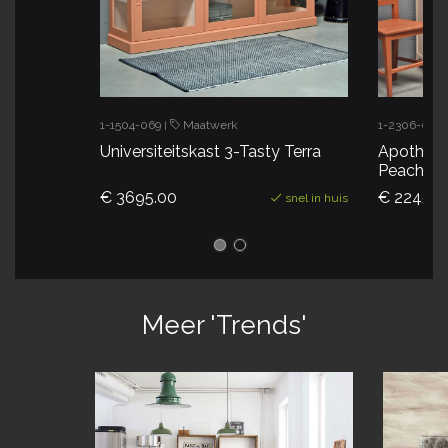
1-1504-069
Maatwerk
1-2306-031
|
Universiteitskast 3-Tasty Terra
Apotheke
Peach
€ 3695.00
€ 2245.0
snel in huis
Meer 'Trends'