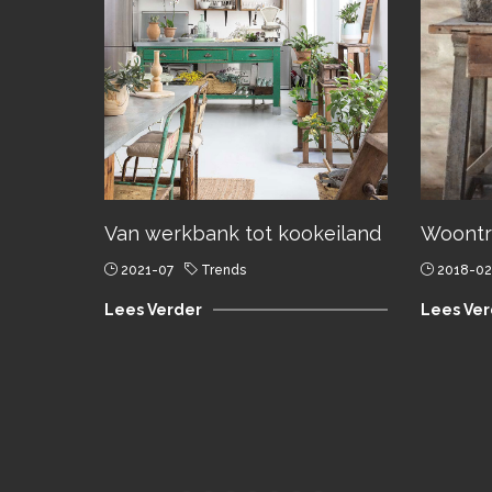
Van werkbank tot kookeiland
Woontr
2021-07
Trends
2018-02
Lees Verder
Lees Ver