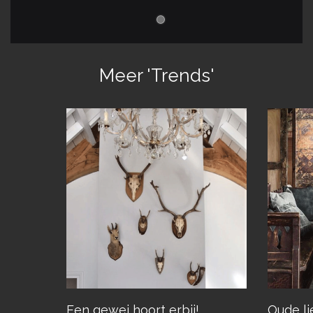
Meer 'Trends'
Een gewei hoort erbij!
Oude li