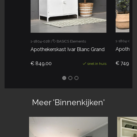
1-1804-027
1-1804-028
BASICS Elements
|
Apotheker
Apothekerskast Ivar Blanc Grand
€ 749.00
€ 849.00
snel in huis
Meer 'Binnenkijken'