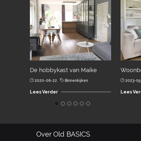
De hobbykast van Maike
Woonbo
2020-06-22
Binnenkijken
2023-05
Lees Verder
Lees Ver
Over Old BASICS