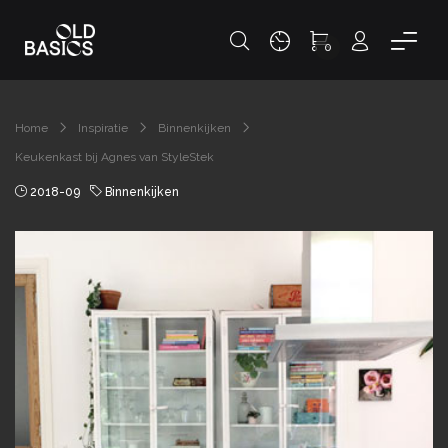
0
Home
Inspiratie
Binnenkijken
Keukenkast bij Agnes van StyleStek
2018-09
Binnenkijken