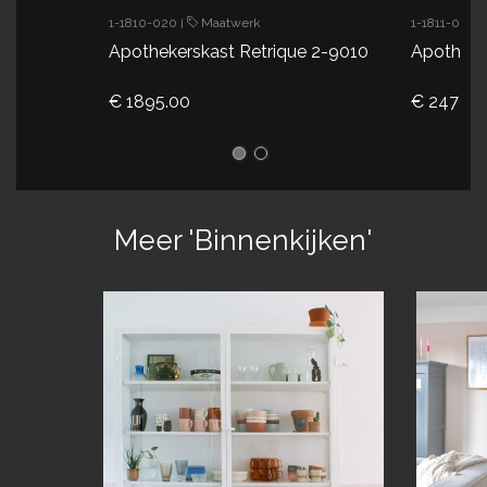
1-1810-020
Maatwerk
1-1811-010
|
|
Apothekerskast Retrique 2-9010
Apotheke
€ 1895.00
€ 2470.0
Meer 'Binnenkijken'