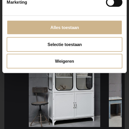
Marketing
IN DEZE BLOG
GESPOT!
Alles toestaan
poedercoating
poedercoatin
Selectie toestaan
Weigeren