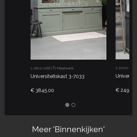
1-2002-035
1-1602-066
Maatwerk
|
Universit
Universiteitskast 3-7033
€ 2495.0
€ 3845.00
Meer 'Binnenkijken'