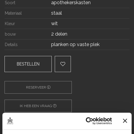
apothekerskasten
Soort
staal
Materiaal
wit
Kleur
2 delen
bouw
planken op vaste plek
Details
BESTELLEN
RESERVEER
IK HEB EEN VRAAG
Verzending