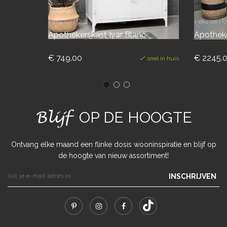
1-1804-027
|
BASICS Elements
1-1804-018
|
Apothekerskast Ivar Blanc
Apothek
€ 749.00
€ 2245.
snel in huis
Blijf
OP DE HOOGTE
Ontvang elke maand een flinke dosis wooninspiratie en blijf op
de hoogte van nieuw assortiment!
INSCHRIJVEN