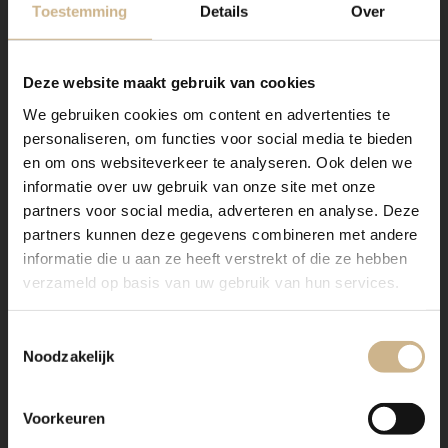
Toestemming
Details
Over
BASICS Elements
Deze website maakt gebruik van cookies
Dit exemplaar komt uit onze huiscollectie BASICS
We gebruiken cookies om content en advertenties te
Elements, geïnspireerd op origineel oude, vaak
personaliseren, om functies voor social media te bieden
industriële meubels. De stijl van BASICS Elements laat
en om ons websiteverkeer te analyseren. Ook delen we
zich het beste omschrijven als eigentijds en trendy,
informatie over uw gebruik van onze site met onze
met een vintage look en feel. Deze producten zijn
partners voor social media, adverteren en analyse. Deze
(anders dan ons maatwerk) in vaste maten en kleuren te
partners kunnen deze gegevens combineren met andere
verkrijgen. In onze
webshop
vind je alle opties.
informatie die u aan ze heeft verstrekt of die ze hebben
Is het item niet op voorraad? Geen zorgen! Wij
verzameld op basis van uw gebruik van hun services.
brengen je graag op de hoogte als het weer binnen is!
Toestemmingsselectie
Wil je een meubel qua maat, indeling en kleur naar
Noodzakelijk
wens samenstellen? Klik
hier
voor meer informatie.
Voorkeuren