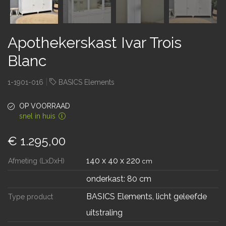
Apothekerskast Ivar Trois
Blanc
|
1-1901-016
BASICS Elements
OP VOORRAAD
snel in huis
€ 1.295,00
140 x 40 x 220
Afmeting (LxDxH)
cm
onderkast: 80 cm
BASICS Elements, licht geleefde
Type product
uitstraling