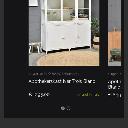
1-1901-016
BASICS Elements
1-1902-005
|
Apothekerskast Ivar Trois Blanc
Apotheker
Blanc
€ 1295.00
€ 649.00
snel in huis