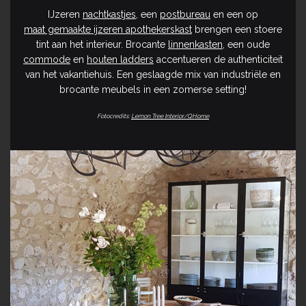
IJzeren
nachtkastjes
, een
postbureau
en een op
maat gemaakte ijzeren apothekerskast
brengen een stoere
tint aan het interieur. Brocante
linnenkasten
, een oude
commode
en
houten ladders
accentueren de authenticiteit
van het vakantiehuis. Een geslaagde mix van industriële en
brocante meubels in een zomerse setting!
Fotocredits:
Lemon Tree Interior/QHome