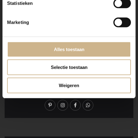
Statistieken
Marketing
Alles toestaan
Selectie toestaan
WIL JE DEZE INSPIRATIE
Weigeren
DELEN?