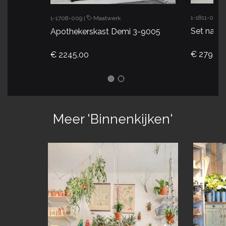
1-1811-004
1-1708-009
Maatwerk
|
|
Set nach
Apothekerskast Demi 3-9005
€ 279.00
€ 2245.00
Meer 'Binnenkijken'