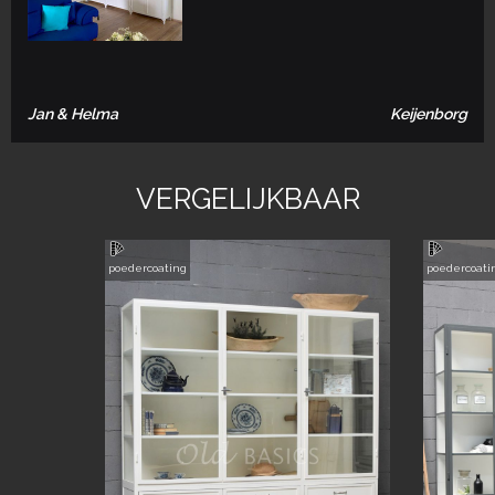
Jan & Helma
Keijenborg
VERGELIJKBAAR
poedercoating
poedercoati