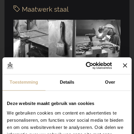
Maatwerk staal
Onze stalen apothekerskasten zijn het visitekaartje van
Old BASICS! Dit meubel is handgemaakt en kan in
vrijwel elke gewenste maat, indeling en RAL-kleur
Toestemming
Details
Over
worden nabesteld.
Ons maatwerk van staal met een RAL kleur, is
Deze website maakt gebruik van cookies
voorzien van een poedercoating
. Dit geeft een
strakke afwerking en brengt een zeer duurzame,
We gebruiken cookies om content en advertenties te
bestendige deklaag aan het meubel!
personaliseren, om functies voor social media te bieden
en om ons websiteverkeer te analyseren. Ook delen we
Benieuwd geworden? Kom eens langs, of neem