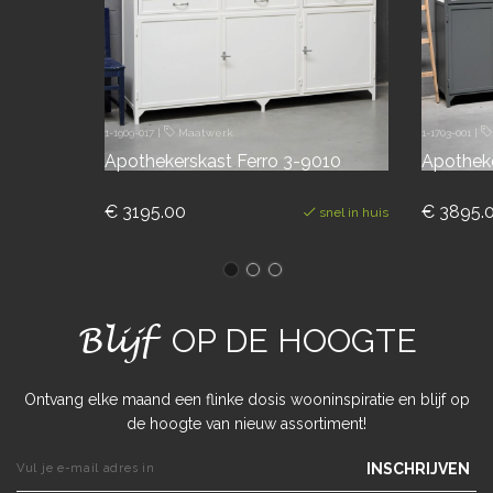
1-1909-017
|
Maatwerk
1-1703-001
|
Apothekerskast Ferro 3-9010
Apothek
€ 3195.00
€ 3895.
snel in huis
Blijf
OP DE HOOGTE
Ontvang elke maand een flinke dosis wooninspiratie en blijf op
de hoogte van nieuw assortiment!
INSCHRIJVEN