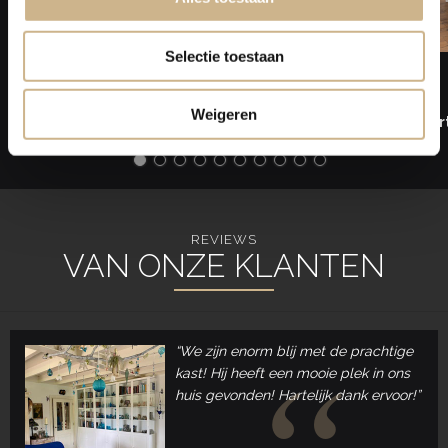
Selectie toestaan
2021-06
In The Picture
2021-4
Weigeren
Bekijk Artikel
Bekijk Ar
REVIEWS
VAN ONZE KLANTEN
“We zijn enorm blij met de prachtige
kast! Hij heeft een mooie plek in ons
huis gevonden! Hartelijk dank ervoor!”