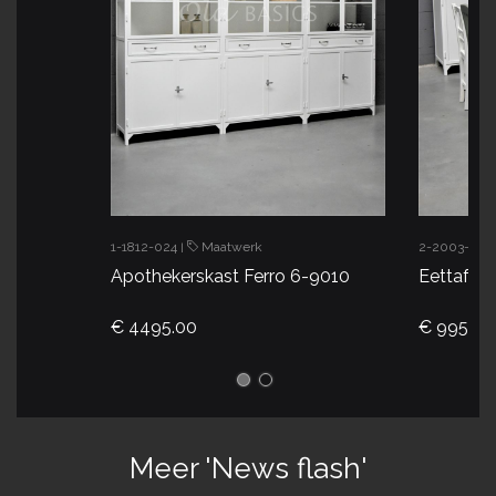
1-1812-024
Maatwerk
2-2003-002
|
Apothekerskast Ferro 6-9010
Eettafel 
€ 4495.00
€ 995.00
Meer 'News flash'