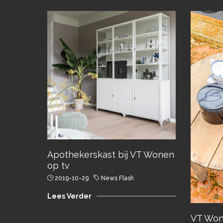
Apothekerskast bij VT Wonen
op tv
2019-10-29
News Flash
Lees Verder
VT Won