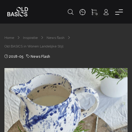
0
Home
Inspiratie
News flash
Old BASICS in Wonen Landelijke Stijl
2018-05
News Flash