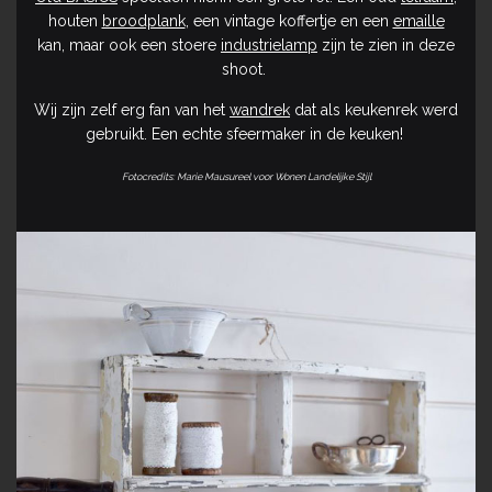
houten
broodplank
, een vintage koffertje en een
emaille
kan, maar ook een stoere
industrielamp
zijn te zien in deze
shoot.
Wij zijn zelf erg fan van het
wandrek
dat als keukenrek werd
gebruikt. Een echte sfeermaker in de keuken!
Fotocredits: Marie Mausureel voor Wonen Landelijke Stijl