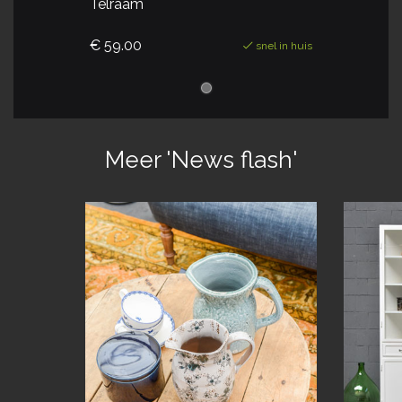
Telraam
€ 59.00
snel in huis
Meer 'News flash'