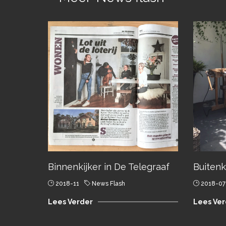
Binnenkijker in De Telegraaf
Buiten
2018-11
News Flash
2018-07
Lees Verder
Lees Ver