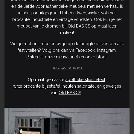
en de liefde voor authentieke meubels met een verhaal, is
in tien jaar uitgegroeid tot een (web)winkel vol met
brocante, industriële en vintage vondsten. Ook kun je het
meubel van je dromen bij Old BASICS op maat laten
maken!
Vier je met ons mee en wil je op de hoogte blijven van alle
festiviteiten? Volg ons dan via
Facebook
,
Instagram
,
Pinterest
, onze
nieuwsbrief
en onze
blog
!
Fotocredits: Old BASICS
Op maat gemaakte
apothekerskast Steel
,
witte brocante bijzettafel
,
houten salontafel
en
geweitjes
van
Old BASICS
.