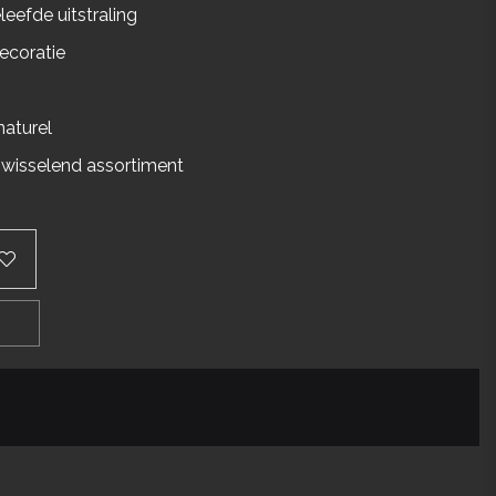
eleefde uitstraling
coratie
naturel
 wisselend assortiment