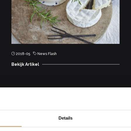
2018-05
News Flash
Bekijk Artikel
Blijf
OP DE HOOGTE
Details