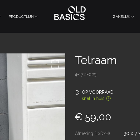
PRODUCTLIJN
ZAKELIJK
Telraam
4-1711-029
OP VOORRAAD
snel in huis
€ 59,00
30 x 7 
Afmeting (LxDxH)