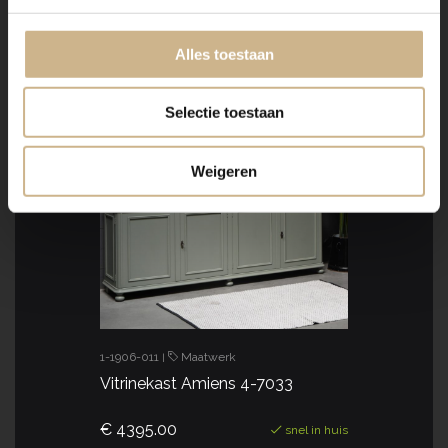
Alles toestaan
Selectie toestaan
Weigeren
1-1906-011
Maatwerk
|
Vitrinekast Amiens 4-7033
€ 4395.00
snel in huis