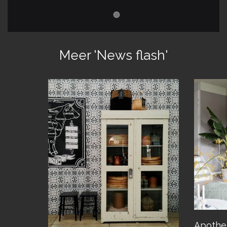
Meer 'News flash'
Apothe