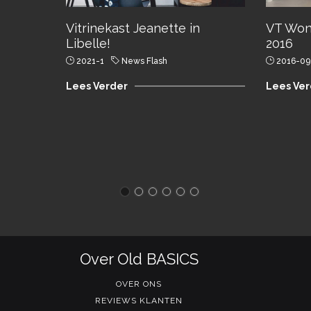
Vitrinekast Jeanette in
VT Won
Libelle!
2016
2021-1
News Flash
2016-09
Lees Verder
Lees Ver
Over Old BASICS
OVER ONS
REVIEWS KLANTEN