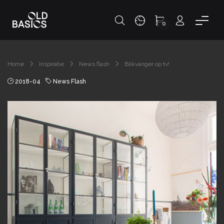
0
Home
Inspiratie
News flash
Blikvanger op tv!
2018-04
News Flash