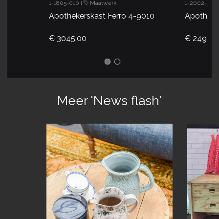
1-1805-010
Maatwerk
1-2002-001
|
Apothekerskast Ferro 4-9010
Apotheke
€ 3045.00
€ 2495.0
Meer 'News flash'