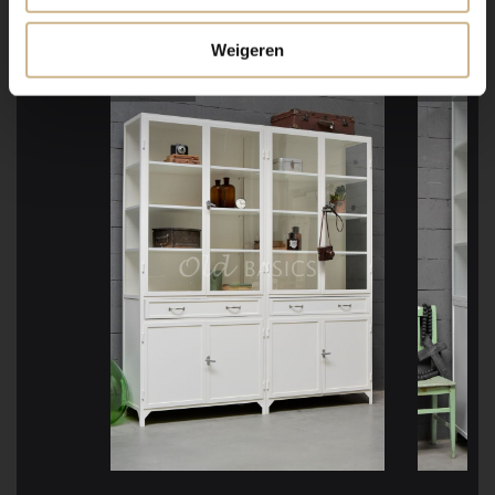
GESPOT!
Weigeren
poedercoating
poedercoatin