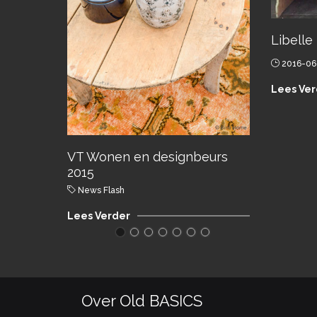
Libell
2016-06
Lees Ver
VT Wonen en designbeurs
2015
News Flash
Lees Verder
Over Old BASICS