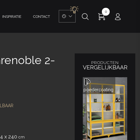
0
INSPIRATIE
CONTACT
Grenoble 2-
PRODUCTEN
VERGELIJKBAAR
poedercoating
LBAAR
44 x 240
cm