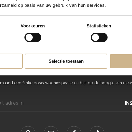
erzameld op basis van uw gebruik van hun services.
Bekijk Artikel
Voorkeuren
Statistieken
Blijf
OP DE HOOGTE
Selectie toestaan
maand een flinke dosis wooninspiratie en blijf op de hoogte van nieu
IN