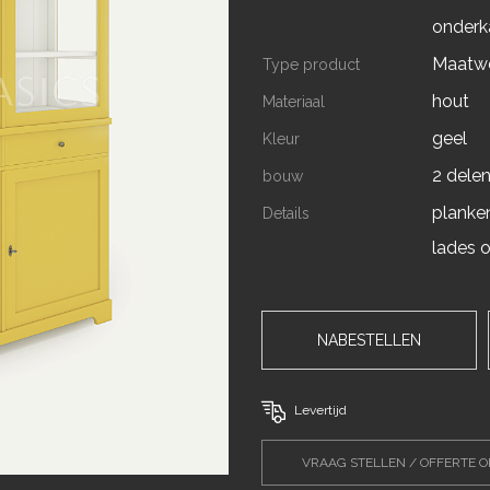
onderk
Maatw
Type product
hout
Materiaal
geel
Kleur
2 dele
bouw
planken
Details
lades o
NABESTELLEN
Levertijd
VRAAG STELLEN / OFFERTE 