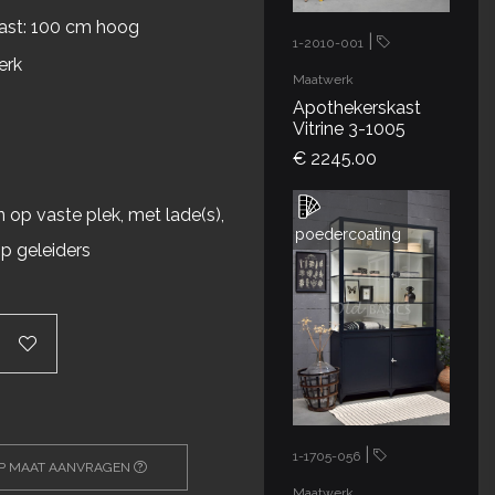
ast: 100 cm hoog
|
1-2010-001
erk
Maatwerk
Apothekerskast
Vitrine 3-1005
€ 2245.00
n
 op vaste plek, met lade(s),
poedercoating
p geleiders
|
1-1705-056
OP MAAT AANVRAGEN
Maatwerk