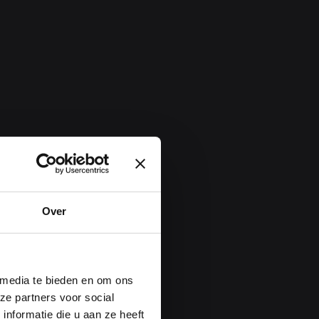
Over
 media te bieden en om ons
ze partners voor social
nformatie die u aan ze heeft