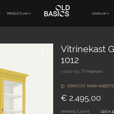
PRODUCTLIJN
ZAKELIJK
Vitrinekast 
1012
|
1-2207-031
Maatwerk
VERKOCHT, MAAR NABESTE
€ 2.495,00
140 x 
Afmeting (LxDxH)