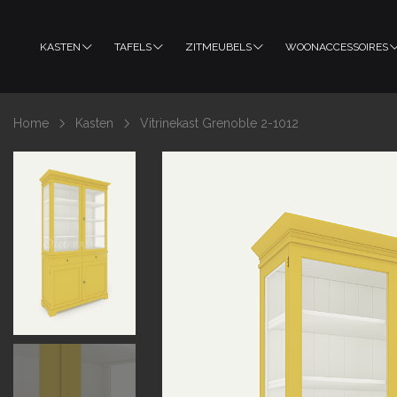
KASTEN
TAFELS
ZITMEUBELS
WOONACCESSOIRES
Home
Kasten
Vitrinekast Grenoble 2-1012