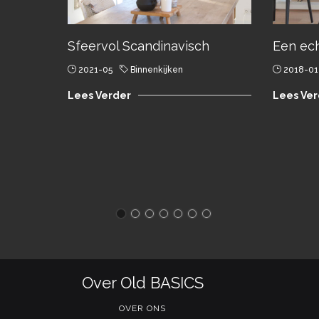
Sfeervol Scandinavisch
Een ec
2021-05
Binnenkijken
2018-01
Lees Verder
Lees Ver
Over Old BASICS
OVER ONS