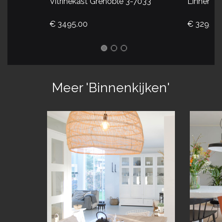
Vitrinekast Grenoble 3-7033
Linnenka
€ 3495.00
€ 3295.0
Meer 'Binnenkijken'