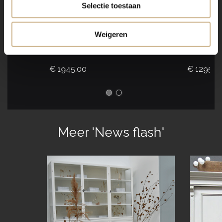
Selectie toestaan
1-1506-005
1-2002-036
Maatwerk
Weigeren
|
Apotheker
Apothekerskast Vitrine 3-9010
€ 1295.0
€ 1945.00
Meer 'News flash'