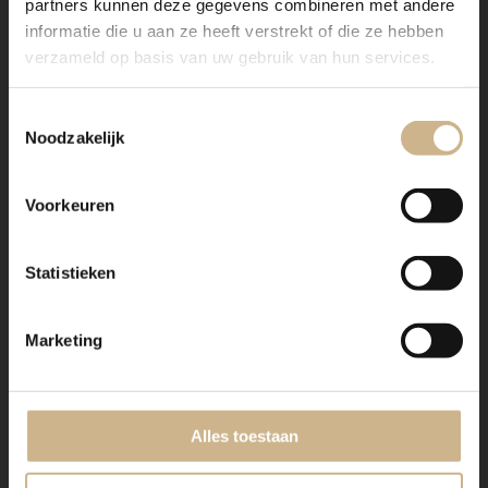
partners kunnen deze gegevens combineren met andere
informatie die u aan ze heeft verstrekt of die ze hebben
verzameld op basis van uw gebruik van hun services.
IN DEZE BLOG
GESPOT!
Toestemmingsselectie
Noodzakelijk
poedercoating
poedercoatin
Voorkeuren
Statistieken
Marketing
Alles toestaan