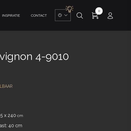
0
INSPIRATIE
CONTACT
Avignon 4-9010
LBAAR
45 x 240
cm
ast: 40 cm