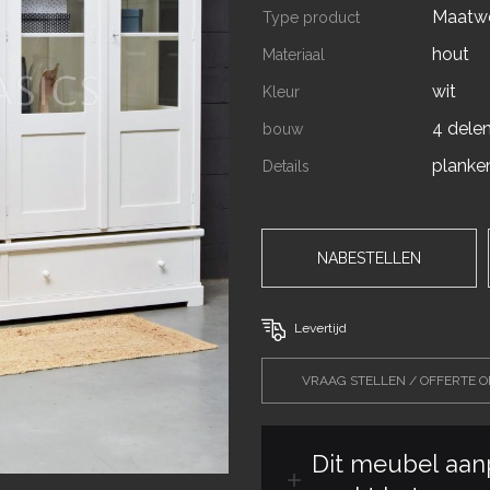
Maatw
Type product
hout
Materiaal
wit
Kleur
4 dele
bouw
planken
Details
NABESTELLEN
Levertijd
VRAAG STELLEN / OFFERTE 
Dit meubel aan