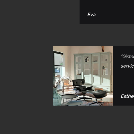
Eva
“Giste
servic
Esthe