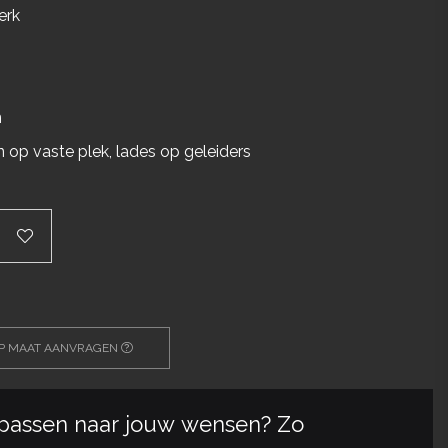
erk
n
 op vaste plek, lades op geleiders
OP MAAT AANVRAGEN
passen naar jouw wensen? Zo