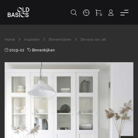
0
Home
Inspiratie
Binnenkijken
De kast van Jet
2019-02
Binnenkijken