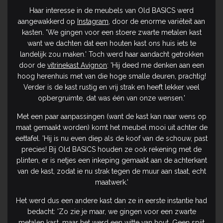
Haar interesse in de meubels van Old BASICS werd
aangewakkerd op
Instagram
, door de enorme variëteit aan
kasten. 'We gingen voor een stoere zwarte metalen kast
want we dachten dat een houten kast ons huis iets te
landelijk zou maken.' Toch werd haar aandacht getrokken
door de
vitrinekast Avignon
: 'Hij deed me denken aan een
hoog herenhuis met van die hoge smalle deuren, prachtig!
Verder is de kast rustig en vrij strak en heeft lekker veel
opbergruimte, dat was één van onze wensen.'
Met een paar aanpassingen (want de kast kan naar wens op
maat gemaakt worden) komt het meubel mooi uit achter de
eettafel. 'Hij is nu even diep als de koof van de schouw, past
precies! Bij Old BASICS houden ze ook rekening met de
plinten, er is netjes een inkeping gemaakt aan de achterkant
van de kast, zodat ie nu strak tegen de muur aan staat, echt
maatwerk.'
Het werd dus een andere kast dan ze in eerste instantie had
bedacht: 'Zo zie je maar, we gingen voor een zwarte
metalen kast, maar het werd een witte van hout. Geen spijt