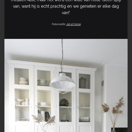
van, want hij is echt prachtig en we genieten er elke dag
van!'
Fotocredits:
Jet at Home