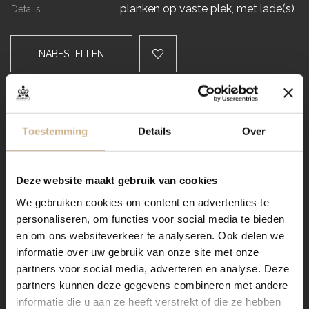
planken op vaste plek, met lade(s)
Details
NABESTELLEN
Levertijd
Toestemming
Details
Over
VRAAG STELLEN / OFFERTE OP MAAT AANVRAGEN
Dit meubel aanpassen naar
Deze website maakt gebruik van cookies
jouw wensen? Zo werkt het:
We gebruiken cookies om content en advertenties te
personaliseren, om functies voor social media te bieden
en om ons websiteverkeer te analyseren. Ook delen we
Verzending
informatie over uw gebruik van onze site met onze
partners voor social media, adverteren en analyse. Deze
partners kunnen deze gegevens combineren met andere
informatie die u aan ze heeft verstrekt of die ze hebben
Maatwerk hout