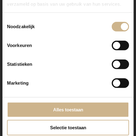
verzameld op basis van uw gebruik van hun services.
Toestemmingsselectie
Noodzakelijk
Voorkeuren
Dit meubel is handgemaakt en -geschilderd en kan in
Statistieken
vrijwel elke gewenste maat, indeling en RAL-kleur
worden nabesteld.
Benieuwd naar de mogelijkheden? Kom eens langs, of
Marketing
neem contact met ons op. Wij maken vrijblijvend een
offerte voor het meubel van je voorkeur!
Alles toestaan
Selectie toestaan