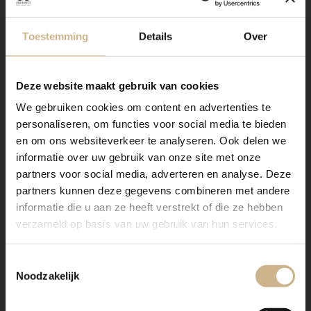
Toestemming
Details
Over
Deze website maakt gebruik van cookies
We gebruiken cookies om content en advertenties te
personaliseren, om functies voor social media te bieden
Onze stalen apothekerskasten zijn het visitekaartje van
en om ons websiteverkeer te analyseren. Ook delen we
Old BASICS! Dit meubel is handgemaakt en kan in
informatie over uw gebruik van onze site met onze
vrijwel elke gewenste maat, indeling en RAL-kleur
partners voor social media, adverteren en analyse. Deze
worden nabesteld.
partners kunnen deze gegevens combineren met andere
Ons maatwerk van staal met een RAL kleur, is
informatie die u aan ze heeft verstrekt of die ze hebben
voorzien van een poedercoating
. Dit geeft een
verzameld op basis van uw gebruik van hun services.
strakke afwerking en brengt een zeer duurzame,
bestendige deklaag aan het meubel!
Toestemmingsselectie
Noodzakelijk
Benieuwd geworden? Kom eens langs, of neem
contact met ons op. Wij maken graag vrijblijvend een
offerte voor het meubel van je voorkeur!