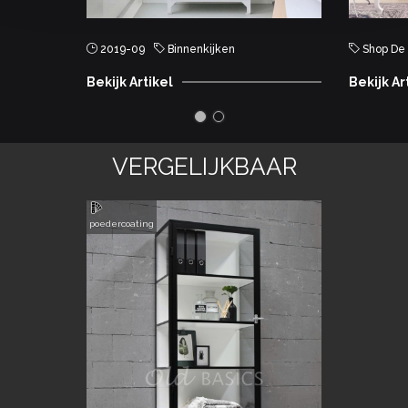
2019-09
Binnenkijken
Shop De S
Bekijk Artikel
Bekijk Ar
VERGELIJKBAAR
poedercoating