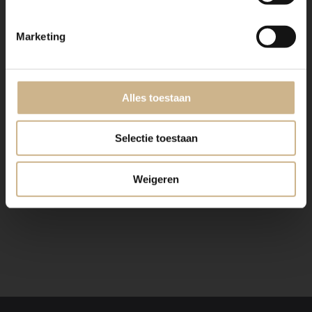
Marketing
Houten bank | 3-0126-001
Helaas, dit item is niet meer verkrijgbaar.
Maar klik op de knop voor andere leuke opties!
Alles toestaan
VIND ALTERNATIEF
Selectie toestaan
Weigeren