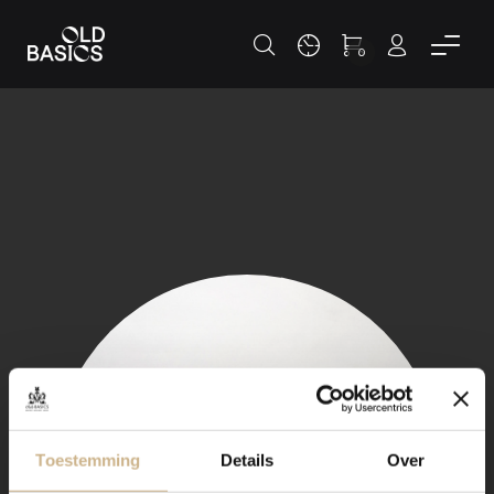
0
Toestemming
Details
Over