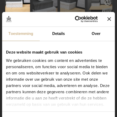
@-teken klein wit
4-2106-001
Toestemming
Details
Over
OP VOORRAAD
snel in huis
Deze website maakt gebruik van cookies
We gebruiken cookies om content en advertenties te
€ 19,50
personaliseren, om functies voor social media te bieden
en om ons websiteverkeer te analyseren. Ook delen we
32 x 32 x 5
Afmeting (LxDxH)
cm
informatie over uw gebruik van onze site met onze
licht geleefde uitstraling
Type product
partners voor social media, adverteren en analyse. Deze
partners kunnen deze gegevens combineren met andere
woondecoratie
Soort
informatie die u aan ze heeft verstrekt of die ze hebben
staal
Materiaal
verzameld op basis van uw gebruik van hun services.
wit
Kleur