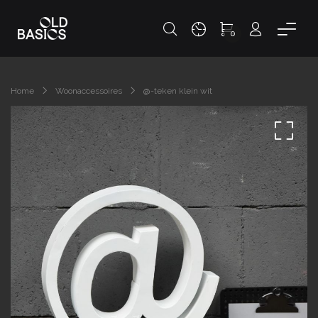
0
Home
Woonaccessoires
@-teken klein wit