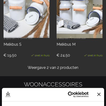
4-1504-016
|
Uniek oud
4-1604-020
|
Uniek oud
Melkbus S
Melkbus M
€ 19.50
€ 24.50
snel in huis
snel in huis
Weergave
2
van 2 producten
WOONACCESSOIRES
Maak je interieur compleet met de unieke vintage, industriële en
brocante woonaccessoires
van Old BASICS!