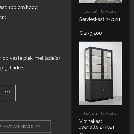
ast: 100 cm hoog
|
1-1504-106
Maatwerk
erk
Servieskast 2-7021
€ 2395.00
n
 op vaste plek, met lade(s),
p geleiders
|
1-1806-011
Maatwerk
Vitrinekast
Jeanette 2-7021
OP MAAT AANVRAGEN