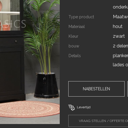
onderk
Maatw
Type product
hout
Materiaal
zwart
Kleur
2 dele
bouw
planken
Details
lades o
NABESTELLEN
Levertijd
VRAAG STELLEN / OFFERTE 