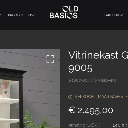
PRODUCTLIJN
ZAKELIJK
Vitrinekast 
9005
|
1-1807-004
Maatwerk
VERKOCHT, MAAR NABESTE
€ 2.495,00
140 x 
Afmeting (LxDxH)