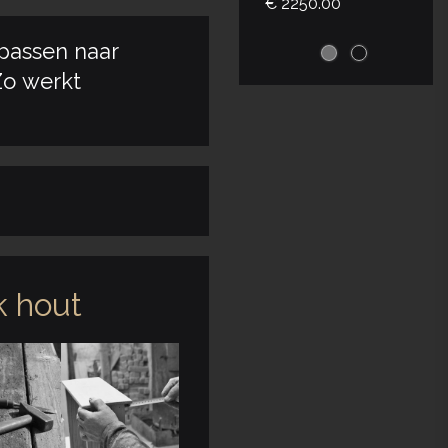
€ 2250.00
passen naar
poedercoating
o werkt
|
1-1701-011
Maatwerk
 hout
Apothekerskast
Ferro 2-7021
€ 1895.00
snel in huis