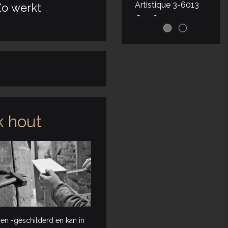
Artistique 3-6013
o werkt
€ 2965.00
poedercoating
 hout
|
1-2002-036
Maatwerk
Apothekerskast
Vitrine 3-9010
€ 1945.00
en -geschilderd en kan in