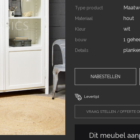
Maatw
Type product
hout
Materiaal
wit
Kleur
1 gehe
bouw
planken
Details
NABESTELLEN
Levertijd
VRAAG STELLEN / OFFERTE 
Dit meubel aan