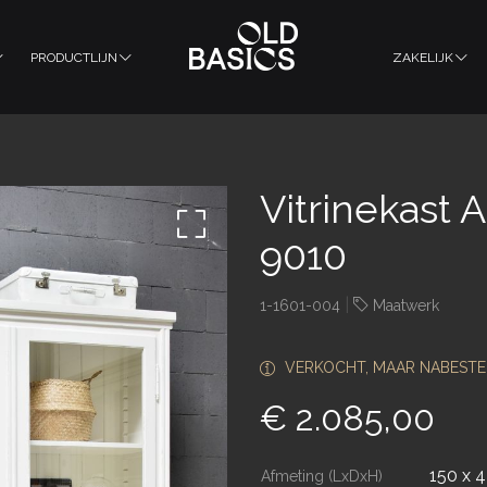
PRODUCTLIJN
ZAKELIJK
Vitrinekast A
9010
|
1-1601-004
Maatwerk
VERKOCHT, MAAR NABESTE
€ 2.085,00
150 x 
Afmeting (LxDxH)