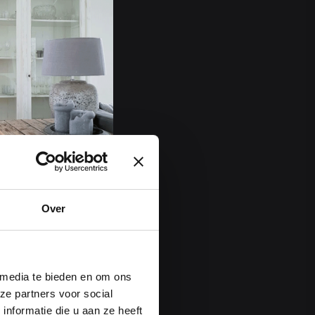
Over
 media te bieden en om ons
ze partners voor social
nformatie die u aan ze heeft