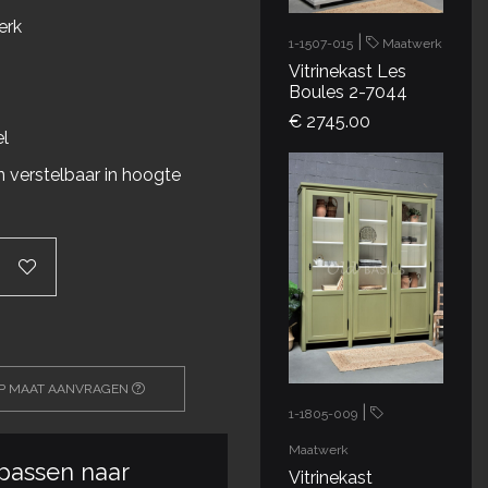
erk
|
1-1507-015
Maatwerk
Vitrinekast Les
Boules 2-7044
€ 2745.00
el
 verstelbaar in hoogte
OP MAAT AANVRAGEN
|
1-1805-009
Maatwerk
passen naar
Vitrinekast