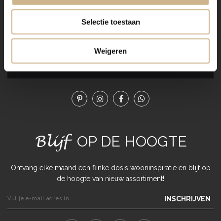
product karakter en authenticiteit!
Selectie toestaan
De unieke oude meubels en woonaccessoires van Old
BASICS brengen een spannende, originele mix in je
interieur! Elk exemplaar is uniek, dus heb je interesse?
Weigeren
Wees er dan snel bij!
Blijf
OP DE HOOGTE
Ontvang elke maand een flinke dosis wooninspiratie en blijf op
de hoogte van nieuw assortiment!
INSCHRIJVEN