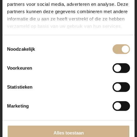
planken verstelbaar in hoogte
Details
partners voor social media, adverteren en analyse. Deze
partners kunnen deze gegevens combineren met andere
informatie die u aan ze heeft verstrekt of die ze hebben
BESTELLEN
verzameld op basis van uw gebruik van hun services.
Toestemmingsselectie
RESERVEER
Noodzakelijk
IK HEB EEN VRAAG
Voorkeuren
Verzending
Statistieken
Marketing
Uniek oud
Dit item is origineel oud en heeft een (licht) geleefde
Alles toestaan
uitstraling. De charme zit in de imperfectie, dit geeft het