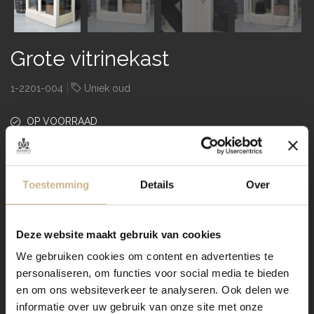
Grote vitrinekast
|
1-2201-004
Uniek oud
OP VOORRAAD
snel in huis
€ 1.995,00
Toestemming
Details
Over
151 x 87 x 240
Afmeting (LxDxH)
cm
Uniek oud, verweerde uitstraling
Type product
Deze website maakt gebruik van cookies
hout
Materiaal
We gebruiken cookies om content en advertenties te
crème, wit
Kleur
personaliseren, om functies voor social media te bieden
en om ons websiteverkeer te analyseren. Ook delen we
1 geheel
bouw
informatie over uw gebruik van onze site met onze