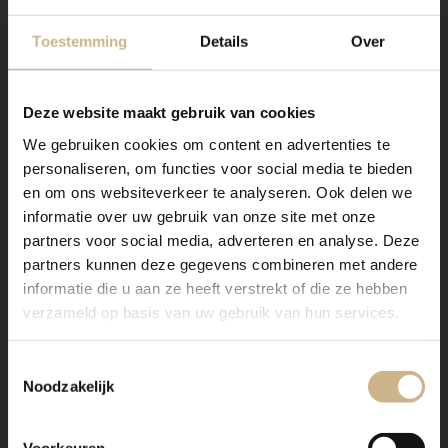
Toestemming
Details
Over
Deze website maakt gebruik van cookies
We gebruiken cookies om content en advertenties te
personaliseren, om functies voor social media te bieden
Dit meubel is handgemaakt en kan in vrijwel elke
en om ons websiteverkeer te analyseren. Ook delen we
gewenste maat, indeling en RAL-kleur worden
informatie over uw gebruik van onze site met onze
nabesteld.
partners voor social media, adverteren en analyse. Deze
partners kunnen deze gegevens combineren met andere
Ons maatwerk van staal met een RAL kleur, is
informatie die u aan ze heeft verstrekt of die ze hebben
voorzien van een poedercoating
. Dit geeft een
verzameld op basis van uw gebruik van hun services.
strakke afwerking en brengt een zeer duurzame,
bestendige deklaag aan het meubel!
Toestemmingsselectie
Benieuwd geworden? Kom eens langs, of neem
Noodzakelijk
contact met ons op. Wij maken graag vrijblijvend een
offerte voor het meubel van je voorkeur!