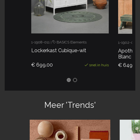
1-1908-011
BASICS Elements
1-1902-005
|
Lockerkast Cubique-wit
Apotheker
Blanc
€ 699.00
€ 649.00
snel in huis
Meer 'Trends'