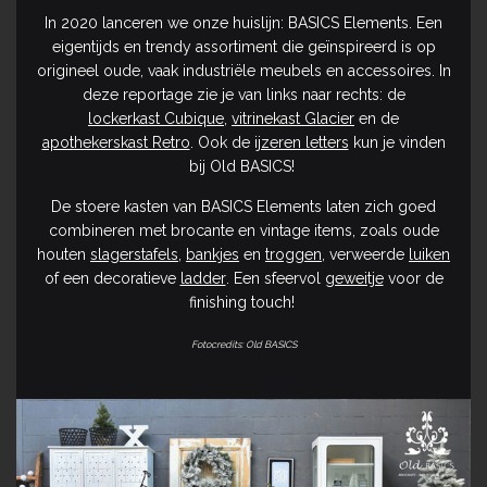
In 2020 lanceren we onze huislijn: BASICS Elements. Een
eigentijds en trendy assortiment die geïnspireerd is op
origineel oude, vaak industriële meubels en accessoires. In
deze reportage zie je van links naar rechts: de
lockerkast Cubique
,
vitrinekast Glacier
en de
apothekerskast Retro
. Ook de
ijzeren letters
kun je vinden
bij Old BASICS!
De stoere kasten van BASICS Elements laten zich goed
combineren met brocante en vintage items, zoals oude
houten
slagerstafels
,
bankjes
en
troggen
, verweerde
luiken
of een decoratieve
ladder
. Een sfeervol
geweitje
voor de
finishing touch!
Fotocredits: Old BASICS