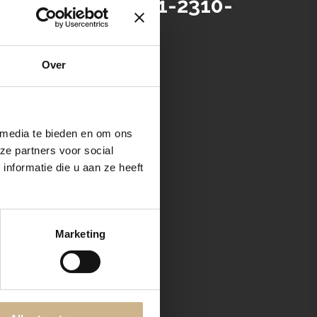
Minty Morning | 1-2310-
Over
ties!
 media te bieden en om ons
ze partners voor social
nformatie die u aan ze heeft
Marketing