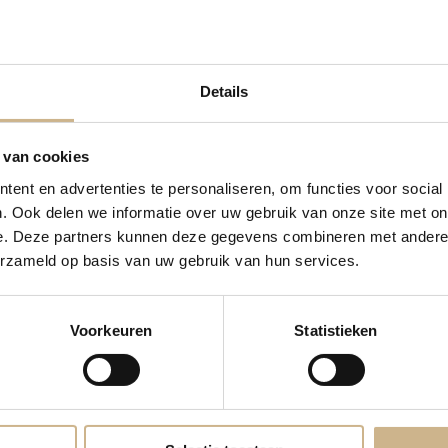
Linnenkast Avigne 2-
002
Helaas, dit item is niet meer verkrijgbaar.
Details
Maar klik op de knop voor andere leuke op
 van cookies
ent en advertenties te personaliseren, om functies voor social
VIND ALTERNATIEF
. Ook delen we informatie over uw gebruik van onze site met on
e. Deze partners kunnen deze gegevens combineren met andere i
erzameld op basis van uw gebruik van hun services.
Voorkeuren
Statistieken