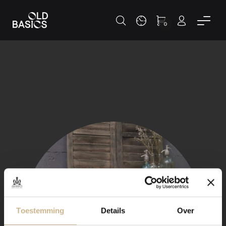
0
Toestemming
Details
Over