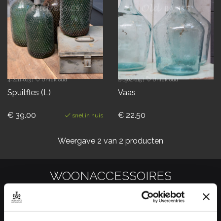
4-2011-003
|
Uniek oud
4-1504-015
|
Uniek oud
Spuitfles (L)
Vaas
€ 39.00
€ 22.50
snel in huis
Weergave
2
van 2 producten
WOONACCESSOIRES
Maak je interieur compleet met de unieke vintage, industriële en
brocante woonaccessoires
van Old BASICS!