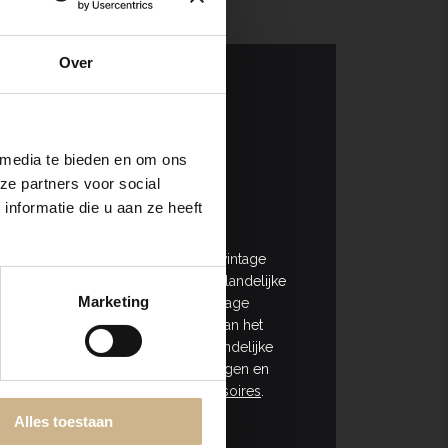
Over
 media te bieden en om ons
ze partners voor social
res
van Old BASICS!
nformatie die u aan ze heeft
r het
opbergen
van spullen, zoals vintage
trielampen
! Houd je meer van een landelijke
Marketing
dplanken en troggen, maar ook vintage
s
brengen je helemaal in de sfeer van het
engen de gewenste sfeer in een landelijke
je bij OLD BASICS mooie oude troggen en
rtiment
Scandinavische woonaccessoires
.
Alles toestaan
l