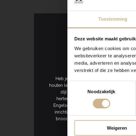
Toestemming
Deze website maakt gebruik
We gebruiken cookies om cont
websiteverkeer te analyseren
Maak je interieur c
media, adverteren en analys
verstrekt of die ze hebben v
Heb je een stoer, industrieel interieur? 
Toestemmingsselectie
houten legerkisten, stoere manden en meta
Noodzakelijk
stijl in huis? Shop dan onze decorati
hertengeweien en leren koffers en ande
Engelse of Franse platte land! Ook (mond
inrichting.
Brocante en vintage woondecor
broodplanken van naturel hout. Maar ook
Weigeren