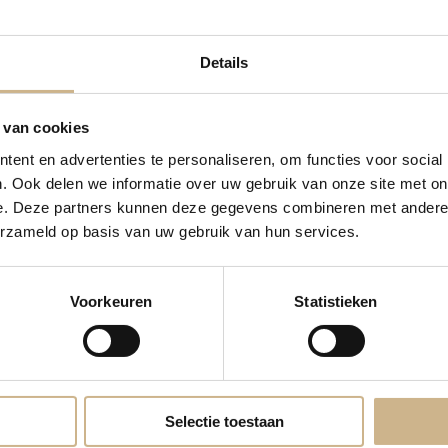
Details
WOONACCESSOIRES
 van cookies
ent en advertenties te personaliseren, om functies voor social
. Ook delen we informatie over uw gebruik van onze site met on
ompleet met de unieke vintage, industriële en
brocante woonaccessoi
e. Deze partners kunnen deze gegevens combineren met andere i
Woonaccessoires in alle woonstijlen
erzameld op basis van uw gebruik van hun services.
Bij OLD BASICS vind je mooie
industriële accessoires
onder andere voo
len medicijnkistjes. Daarnaast hebben we een ruim aanbod
oude indus
Voorkeuren
Statistieken
eve brocante
luiken en oude ladders
,
wandrekken en kapstokken
, broo
re
woondecoratie
voor een ‘cottage’ sfeer. Deze
landelijke accessoire
 geblazen) vazen en oude spuitflessen of rieten manden en kruiken br
atie
gaat ook goed samen met een Scandinavisch interieur! Zo vind 
 hebben we witte of grijze stalen accessoires en
lampen
in ons asso
Selectie toestaan
Woonaccessoires van glas, hout & metaa