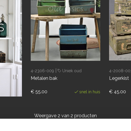
s
|
4-2306-009
Uniek oud
4-2008-00
Metalen bak
Legerkist
€ 55.00
€ 45.00
snel in huis
Weergave
2
van 2 producten