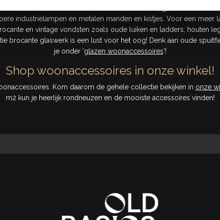
ASICS is onder te verdelen in houten, metalen en glazen decoratie
 stoere industrielampen en metalen manden en kistjes. Voor een meer la
 brocante en vintage vondsten zoals oude luiken en ladders, houten l
ie brocante glaswerk is een lust voor het oog! Denk aan oude spuitf
je onder '
glazen woonaccessoires
'!
Shop woonaccessoires in onze winkel!
oonaccessoires. Kom daarom de gehele collectie bekijken in
onze wi
m2 kun je heerlijk rondneuzen en de mooiste accessoires vinden!